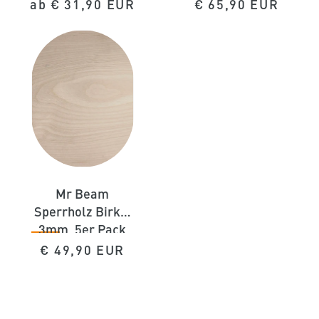
Sparpaket (4
Normaler
Normaler
ab
€ 31,90 EUR
€ 65,90 EUR
Farben)
Preis
Preis
Mr Beam
Sperrholz Birke,
3mm, 5er Pack
A3
Normaler
€ 49,90 EUR
Preis