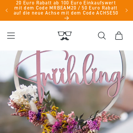
Direkt
20 Euro Rabatt ab 100 Euro Einkaufswert
iche
mit dem Code MRBEAM20 / 50 Euro Rabatt
zum
men -
auf die neue Achse mit dem Code ACHSE50
Inhalt
Warenkorb