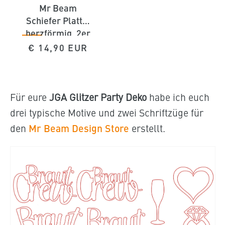
Mr Beam
Schiefer Platte,
herzförmig, 2er
Pack
Normaler
€ 14,90 EUR
Preis
Für eure
JGA Glitzer Party Deko
habe ich euch
drei typische Motive und zwei Schriftzüge für
den
Mr Beam Design Store
erstellt.