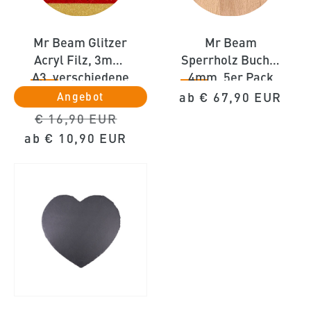
Mr Beam Glitzer
Mr Beam
Acryl Filz, 3mm,
Sperrholz Buche,
A3, verschiedene
4mm, 5er Pack
Farben (je 5
A3, geeignet für
Normaler
ab
€ 67,90 EUR
Angebot
Stück)
[x]
Preis
Normaler
Verkaufspreis
€ 16,90 EUR
Preis
ab
€ 10,90 EUR