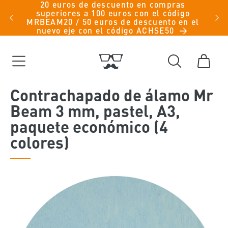
Ir
20 euros de descuento en compras
iche
superiores a 100 euros con el código
directamente
men -
MRBEAM20 / 50 euros de descuento en el
al contenido
nuevo eje con el código ACHSE50
Carrito
Contrachapado de álamo Mr
Beam 3 mm, pastel, A3,
paquete económico (4
colores)
Ir
directamente
a la
información
del producto