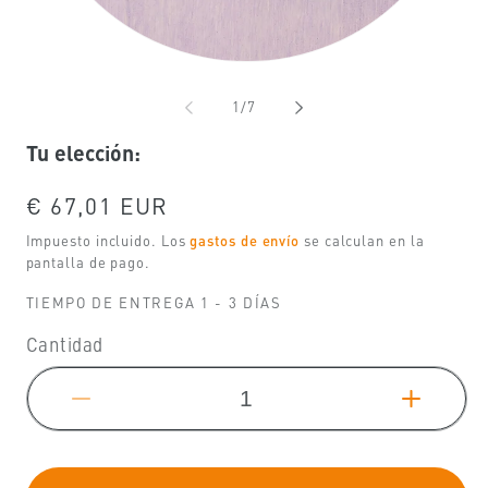
de
1
/
7
Tu elección:
Precio
€ 67,01 EUR
habitual
Impuesto incluido. Los
gastos de envío
se calculan en la
pantalla de pago.
TIEMPO DE ENTREGA 1 - 3 DÍAS
Cantidad
Reducir
Aumen
cantidad
cantid
para
para