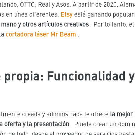
alando, OTTO, Real y Asos. A partir de 2020, Alem
Etsy
s en línea diferentes.
está ganando populari
mano y otros artículos creativos
.
Por lo tanto, e
cortadora láser Mr Beam
la
.
e propia: Funcionalidad 
almente creada y administrada le ofrece
la mejor
a oferta y la presentación
. Puede crear un domin
ción de todo, desde el proveedor de servicios hasta