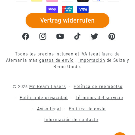
Tecnología publicitaria y displays.
pago
grabar metales
láseres CNC
hacer decoraciones para ventanas
Regalos personalizados
Vertrag widerrufen
acabado textil
filtro de aire
Hacer decoraciones de primavera
Hacer decoraciones de boda
papel láser
Facebook
Instagram
YouTube
TikTok
Twitter
Pinterest
Sistema de extracción móvil
Hacer decoraciones de Pascua
herramienta de fabricación de modelos
Todos los precios incluyen el IVA legal fuera de
Pizarra de corte por láser
Extracción de humos de soldadura
Hacer decoraciones de otoño
Alemania más
gastos de envío
.
Importación
de Suiza y
Construcción de prototipos
Reino Unido.
grabar signos
láser de fibra
hacer adornos navideños
© 2026
Mr Beam Lasers
Política de reembolso
Láseres de estado sólido
hacer chispas
Política de privacidad
Términos del servicio
Funcionalidad láser
hacer decoraciones de verano
Aviso legal
Política de envío
Información de contacto
Gana dinero desde casa