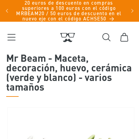
Ir
20 euros de descuento en compras
iche
superiores a 100 euros con el código
directamente
men -
MRBEAM20 / 50 euros de descuento en el
al contenido
nuevo eje con el código ACHSE50
Carrito
Mr Beam - Maceta,
decoración, huevo, cerámica
(verde y blanco) - varios
tamaños
Ir
directamente
a la
información
del producto