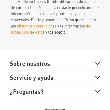
Mr Beam Lasers GmbH utilizará su dirección
de correo electrónico para enviarle periódicamente
información sobre nuevos productos y ofertas
especiales. Por la presente confirmo que he leído
los
términos y condiciones
y la información
de
protección de datos
y los acepto.
Sobre nosotros
Sobre Mr Beam
Servicio y ayuda
Demostración online
Preguntas más frecuentes
¿Preguntas?
Lunes Viernes
Showroom
Soporte
9:00 am a 5:00 pm