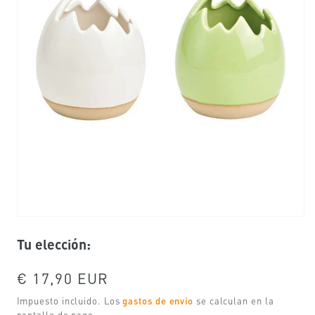
Abrir
elemento
Tu elección:
multimedia
1
en
una
Precio
€ 17,90 EUR
ventana
habitual
modal
Impuesto incluido. Los
gastos de envío
se calculan en la
pantalla de pago.