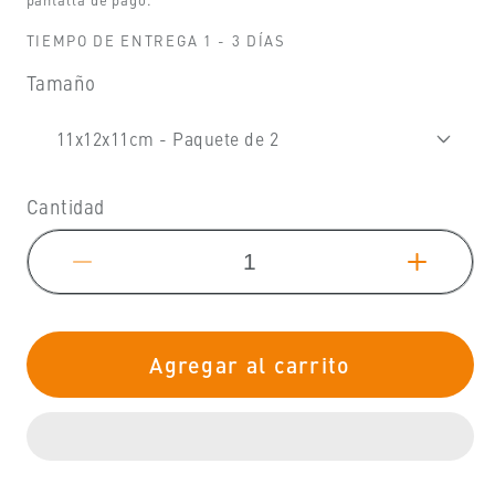
TIEMPO DE ENTREGA 1 - 3 DÍAS
Tamaño
Cantidad
Reducir
Aumen
cantidad
cantid
para
para
Agregar al carrito
Mr
Mr
Beam
Beam
-
-
Maceta,
Maceta
decoración,
decora