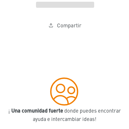
huevo,
huevo,
cerámica
cerámi
(verde
(verde
Compartir
y
y
blanco)
blanco
-
-
varios
varios
tamaños
tamañ
¡
Una comunidad fuerte
donde puedes encontrar
ayuda e intercambiar ideas!