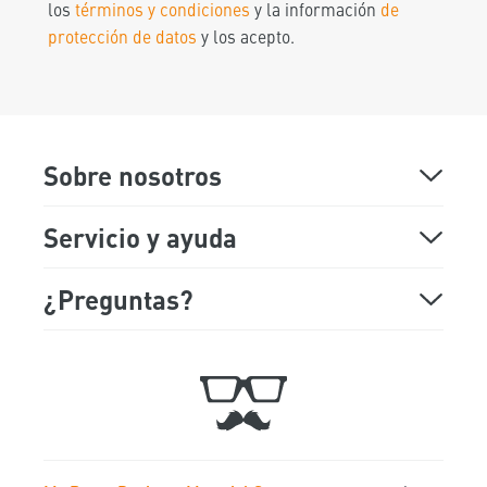
los
términos y condiciones
y la información
de
protección de datos
y los acepto.
Sobre nosotros
Sobre Mr Beam
Servicio y ayuda
Demostración online
Preguntas más frecuentes
¿Preguntas?
Lunes Viernes
Showroom
Soporte
9:00 am a 5:00 pm
Fechas de ferias
Tiquet
Trabaja con nosotros
Contacto
+49 89 541 98 878