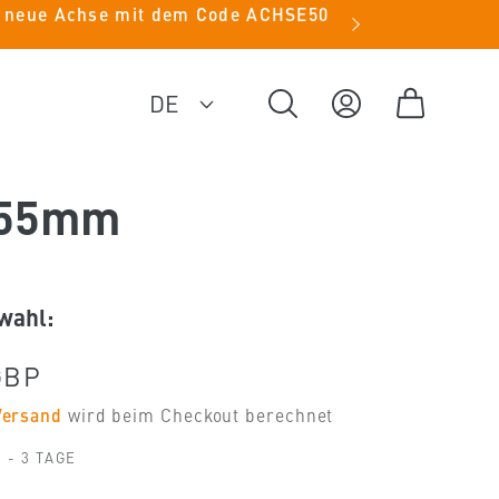
ie neue Achse mit dem Code ACHSE50
S
DE
Einloggen
Warenkorb
p
r
155mm
a
c
h
wahl:
e
er
GBP
Versand
wird beim Checkout berechnet
 - 3 TAGE