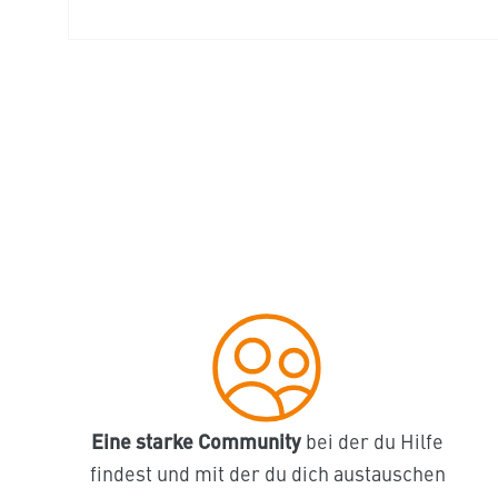
Medien
1
in
Modal
öffnen
Eine starke Community
bei der du Hilfe
findest und mit der du dich austauschen