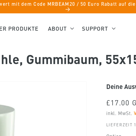
swert mit dem Code MRBEAM20 / 50 Euro Rabatt auf d
ER PRODUKTE
ABOUT
SUPPORT
hle, Gummibaum, 55x
Deine Aus
Normal
£17.00 
Preis
inkl. MwSt.
LIEFERZEIT 1