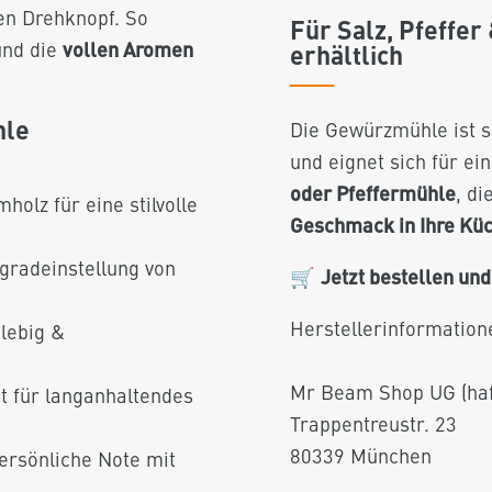
en Drehknopf. So
Für Salz, Pfeffer
vollen Aromen
und die
erhältlich
hle
Die Gewürzmühle ist so
und eignet sich für ei
oder Pfeffermühle
, di
lz für eine stilvolle
Geschmack in Ihre Kü
gradeinstellung von
Jetzt bestellen un
🛒
Herstellerinformation
lebig &
Mr Beam Shop UG (haf
t für langanhaltendes
Trappentreustr. 23
80339 München
ersönliche Note mit