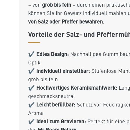
grob bis fein
– von
– durch einen praktisch
können Sie Ihr Gewürz individuell mahlen 
von Salz oder Pfeffer bewahren
.
Vorteile der Salz- und Pfeffermü
Edles Design:
✔
Nachhaltiges Gummibaumho
Optik
Individuell einstellbar:
✔
Stufenlose Mahl
grob bis fein
Hochwertiges Keramikmahlwerk:
✔
Lang
geschmacksneutral
Leicht befüllbar:
✔
Schutz vor Feuchtigkei
Aroma
Ideal zum Gravieren:
✔
Perfekt für eine p
Mr Beam Rotary
der