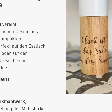
e
e
vereint
chönen Design aus
 kompakten
rfekt auf den Esstisch
 oder auf der
jede Küche und
dee.
igem
ikmahlwerk
,
tellung der Mahlstärke